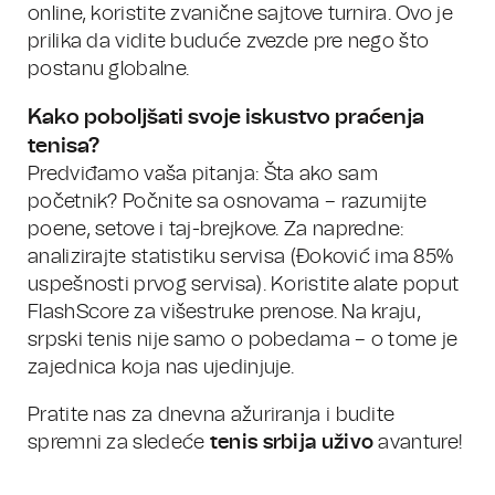
online, koristite zvanične sajtove turnira. Ovo je
prilika da vidite buduće zvezde pre nego što
postanu globalne.
Kako poboljšati svoje iskustvo praćenja
tenisa?
Predviđamo vaša pitanja: Šta ako sam
početnik? Počnite sa osnovama – razumijte
poene, setove i taj-brejkove. Za napredne:
analizirajte statistiku servisa (Đoković ima 85%
uspešnosti prvog servisa). Koristite alate poput
FlashScore za višestruke prenose. Na kraju,
srpski tenis nije samo o pobedama – o tome je
zajednica koja nas ujedinjuje.
Pratite nas za dnevna ažuriranja i budite
spremni za sledeće
tenis srbija uživo
avanture!