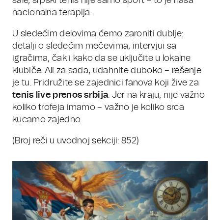
šale, srpski tenis nije samo sport – to je naša
nacionalna terapija.
U sledećim delovima ćemo zaroniti dublje:
detalji o sledećim mečevima, intervjui sa
igračima, čak i kako da se uključite u lokalne
klubiče. Ali za sada, udahnite duboko – rešenje
je tu. Pridružite se zajednici fanova koji žive za
tenis live prenos srbija
. Jer na kraju, nije važno
koliko trofeja imamo – važno je koliko srca
kucamo zajedno.
(Broj reči u uvodnoj sekciji: 852)