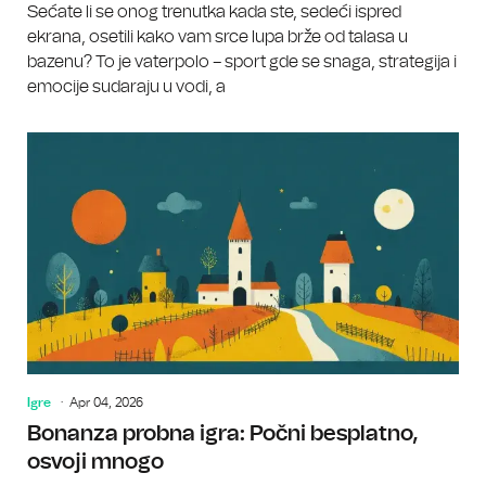
Sećate li se onog trenutka kada ste, sedeći ispred
ekrana, osetili kako vam srce lupa brže od talasa u
bazenu? To je vaterpolo – sport gde se snaga, strategija i
emocije sudaraju u vodi, a
Igre
Apr 04, 2026
Bonanza probna igra: Počni besplatno,
osvoji mnogo