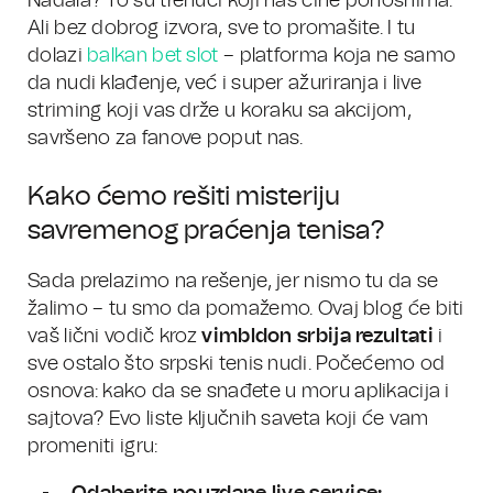
Nadala? To su trenuci koji nas čine ponosnima.
Ali bez dobrog izvora, sve to promašite. I tu
dolazi
balkan bet slot
– platforma koja ne samo
da nudi klađenje, već i super ažuriranja i live
striming koji vas drže u koraku sa akcijom,
savršeno za fanove poput nas.
Kako ćemo rešiti misteriju
savremenog praćenja tenisa?
Sada prelazimo na rešenje, jer nismo tu da se
žalimo – tu smo da pomažemo. Ovaj blog će biti
vaš lični vodič kroz
vimbldon srbija rezultati
i
sve ostalo što srpski tenis nudi. Počećemo od
osnova: kako da se snađete u moru aplikacija i
sajtova? Evo liste ključnih saveta koji će vam
promeniti igru: