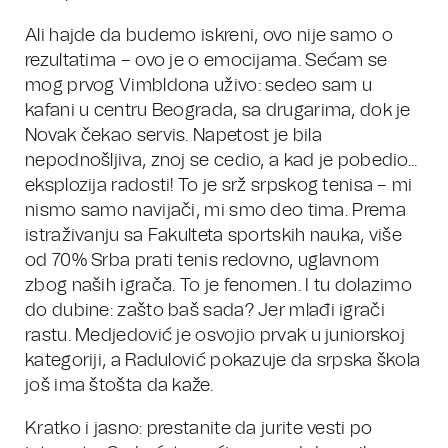
Ali hajde da budemo iskreni, ovo nije samo o
rezultatima – ovo je o emocijama. Sećam se
mog prvog Vimbldona uživo: sedeo sam u
kafani u centru Beograda, sa drugarima, dok je
Novak čekao servis. Napetost je bila
nepodnošljiva, znoj se cedio, a kad je pobedio...
eksplozija radosti! To je srž srpskog tenisa – mi
nismo samo navijači, mi smo deo tima. Prema
istraživanju sa Fakulteta sportskih nauka, više
od 70% Srba prati tenis redovno, uglavnom
zbog naših igrača. To je fenomen. I tu dolazimo
do dubine: zašto baš sada? Jer mlađi igrači
rastu. Medjedović je osvojio prvak u juniorskoj
kategoriji, a Radulović pokazuje da srpska škola
još ima štošta da kaže.
Kratko i jasno: prestanite da jurite vesti po