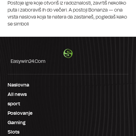
Postoje igre koje otvoriš iz radoznalosti, zavrtiš nekoliko
puta i zaboraviš ih do večeri. A postoji Bonanza — ona
vrsta naslova koja te natera da zastaneš, pogledaš kako
se simboli
Easywin24.com
Naslovna
All news
sport
Poslovanje
Gaming
Slots