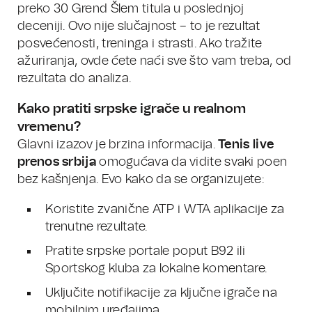
preko 30 Grend Šlem titula u poslednjoj
deceniji. Ovo nije slučajnost – to je rezultat
posvećenosti, treninga i strasti. Ako tražite
ažuriranja, ovde ćete naći sve što vam treba, od
rezultata do analiza.
Kako pratiti srpske igrače u realnom
vremenu?
Glavni izazov je brzina informacija.
Tenis live
prenos srbija
omogućava da vidite svaki poen
bez kašnjenja. Evo kako da se organizujete:
Koristite zvanične ATP i WTA aplikacije za
trenutne rezultate.
Pratite srpske portale poput B92 ili
Sportskog kluba za lokalne komentare.
Uključite notifikacije za ključne igrače na
mobilnim uređajima.