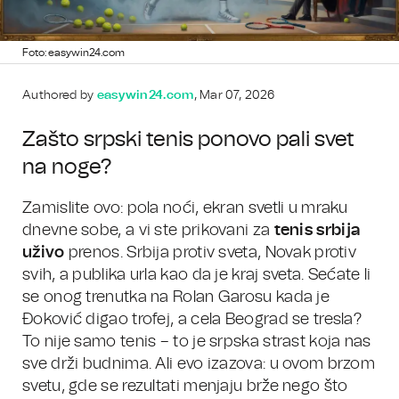
Foto: easywin24.com
Authored by
easywin24.com
, Mar 07, 2026
Zašto srpski tenis ponovo pali svet
na noge?
Zamislite ovo: pola noći, ekran svetli u mraku
dnevne sobe, a vi ste prikovani za
tenis srbija
uživo
prenos. Srbija protiv sveta, Novak protiv
svih, a publika urla kao da je kraj sveta. Sećate li
se onog trenutka na Rolan Garosu kada je
Đoković digao trofej, a cela Beograd se tresla?
To nije samo tenis – to je srpska strast koja nas
sve drži budnima. Ali evo izazova: u ovom brzom
svetu, gde se rezultati menjaju brže nego što