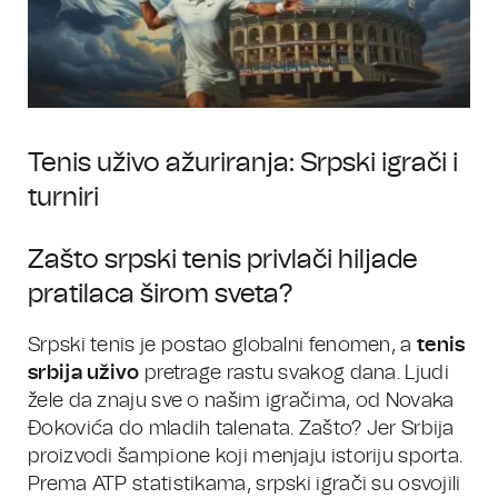
Tenis uživo ažuriranja: Srpski igrači i
turniri
Zašto srpski tenis privlači hiljade
pratilaca širom sveta?
Srpski tenis je postao globalni fenomen, a
tenis
srbija uživo
pretrage rastu svakog dana. Ljudi
žele da znaju sve o našim igračima, od Novaka
Đokovića do mladih talenata. Zašto? Jer Srbija
proizvodi šampione koji menjaju istoriju sporta.
Prema ATP statistikama, srpski igrači su osvojili