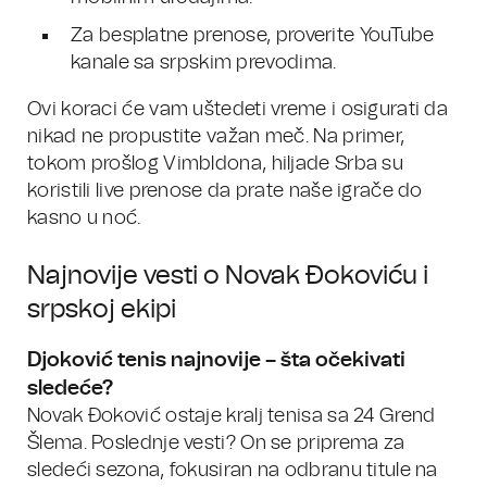
Za besplatne prenose, proverite YouTube
kanale sa srpskim prevodima.
Ovi koraci će vam uštedeti vreme i osigurati da
nikad ne propustite važan meč. Na primer,
tokom prošlog Vimbldona, hiljade Srba su
koristili live prenose da prate naše igrače do
kasno u noć.
Najnovije vesti o Novak Đokoviću i
srpskoj ekipi
Djoković tenis najnovije
– šta očekivati
sledeće?
Novak Đoković ostaje kralj tenisa sa 24 Grend
Šlema. Poslednje vesti? On se priprema za
sledeći sezona, fokusiran na odbranu titule na