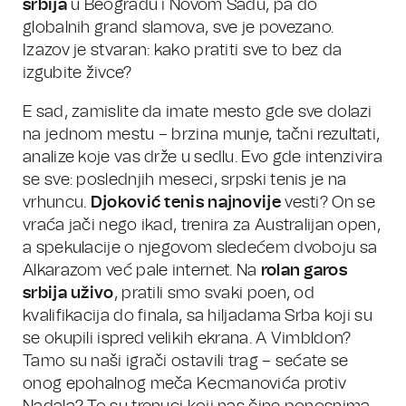
srbija
u Beogradu i Novom Sadu, pa do
globalnih grand slamova, sve je povezano.
Izazov je stvaran: kako pratiti sve to bez da
izgubite živce?
E sad, zamislite da imate mesto gde sve dolazi
na jednom mestu – brzina munje, tačni rezultati,
analize koje vas drže u sedlu. Evo gde intenzivira
se sve: poslednjih meseci, srpski tenis je na
vrhuncu.
Djoković tenis najnovije
vesti? On se
vraća jači nego ikad, trenira za Australijan open,
a spekulacije o njegovom sledećem dvoboju sa
Alkarazom već pale internet. Na
rolan garos
srbija uživo
, pratili smo svaki poen, od
kvalifikacija do finala, sa hiljadama Srba koji su
se okupili ispred velikih ekrana. A Vimbldon?
Tamo su naši igrači ostavili trag – sećate se
onog epohalnog meča Kecmanovića protiv