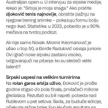
Australijan open-u. U intervjuu za srpske medije,
rekao je: "Srbija je moja snaga." Ako pratite
djoković tenis najnovije
, obratite pažnju na
njegove trening snimke – pokazuju formu bolju
nego ikad. Statistika: u 2023, pobedio je u 90%
mečeva na tvrdoj podlozi.
Ali nije samo Novak. Miomir Kecmanović je
ušao u top 50, a Đorđe Radulović osvaja juniore.
Ovi igrači nose srpsku zastavu visoko,
odgovarajući na pitanje: ko su sledeći veliki
talenti?
Srpski uspesi na velikim turnirima
Na
rolan garos srbija uživo
, Đoković je prošle
godine stigao do pola finala, privlačeći milione
gledalaca. Rezultati su bili napeti: pobeda nad
Rublevom u pet setova. Sada, za buduće edicije,
očekujte slične bitke. Evo ključnih rezultata sa