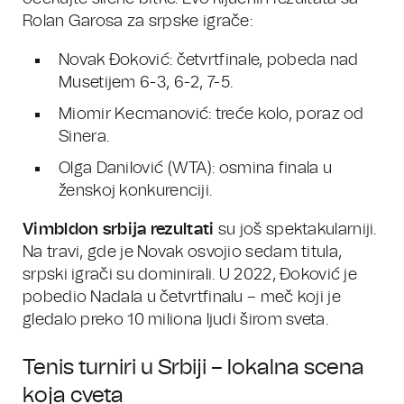
Rolan Garosa za srpske igrače:
Novak Đoković: četvrtfinale, pobeda nad
Musetijem 6-3, 6-2, 7-5.
Miomir Kecmanović: treće kolo, poraz od
Sinera.
Olga Danilović (WTA): osmina finala u
ženskoj konkurenciji.
Vimbldon srbija rezultati
su još spektakularniji.
Na travi, gde je Novak osvojio sedam titula,
srpski igrači su dominirali. U 2022, Đoković je
pobedio Nadala u četvrtfinalu – meč koji je
gledalo preko 10 miliona ljudi širom sveta.
Tenis turniri u Srbiji – lokalna scena
koja cveta