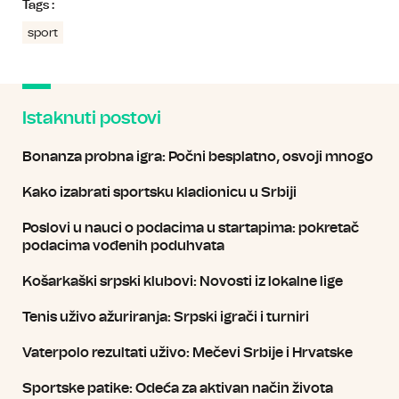
Tags :
sport
Istaknuti postovi
Bonanza probna igra: Počni besplatno, osvoji mnogo
Kako izabrati sportsku kladionicu u Srbiji
Poslovi u nauci o podacima u startapima: pokretač
podacima vođenih poduhvata
Košarkaški srpski klubovi: Novosti iz lokalne lige
Tenis uživo ažuriranja: Srpski igrači i turniri
Vaterpolo rezultati uživo: Mečevi Srbije i Hrvatske
Sportske patike: Odeća za aktivan način života