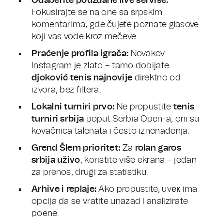
Odaberite pouzdane live servise:
Fokusirajte se na one sa srpskim
komentarima, gde čujete poznate glasove
koji vas vode kroz mečeve.
Praćenje profila igrača:
Novakov
Instagram je zlato – tamo dobijate
djoković tenis najnovije
direktno od
izvora, bez filtera.
Lokalni turniri prvo:
Ne propustite
tenis
turniri srbija
poput Serbia Open-a; oni su
kovačnica talenata i često iznenađenja.
Grend Šlem prioritet:
Za
rolan garos
srbija uživo
, koristite više ekrana – jedan
za prenos, drugi za statistiku.
Arhive i replaje:
Ako propustite, uvек ima
opcija da se vratite unazad i analizirate
poene.