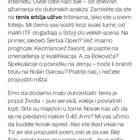
internetu. Ovde ćete naći sve – od dnevnih
ažuriranja do dubinskih analiza. Zamislite da ste
na
tenis srbija uživo
tribinama, iako ste u svom
fotelju. Mi ćemo vas voditi kroz svaki turnir, od
malih ITF događaja u Srbiji do velikih scena. Na
primer, sledeći Serbia Open? Već imamo
prognoze: Kecmanović favorit, ali pazite na
iznenađenja iz kvalifikacija. A za Đokovića?
Spekulacije o povratku na zemju – hoće li braniti
titulu na Rolan Garosu? Pratite nas, i nećete
propustiti ništa.
Emo da dodamo malo duhovitosti: tenis je
poput života – pun servisâ, voleja i povratnih
lopti. Srbi su majstori u tome. Novak nas uči da
se ne predamo nakon 0:40. A mi? Mi vas učimo
da budete korak ispred. Ako ste ikad vikali na
TV jer ste propustili poen, ovo je za vas. Bez