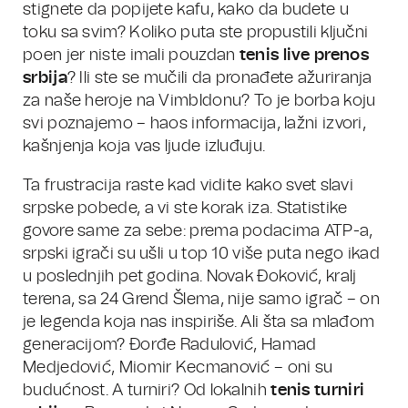
stignete da popijete kafu, kako da budete u
toku sa svim? Koliko puta ste propustili ključni
poen jer niste imali pouzdan
tenis live prenos
srbija
? Ili ste se mučili da pronađete ažuriranja
za naše heroje na Vimbldonu? To je borba koju
svi poznajemo – haos informacija, lažni izvori,
kašnjenja koja vas ljude izluđuju.
Ta frustracija raste kad vidite kako svet slavi
srpske pobede, a vi ste korak iza. Statistike
govore same za sebe: prema podacima ATP-a,
srpski igrači su ušli u top 10 više puta nego ikad
u poslednjih pet godina. Novak Đoković, kralj
terena, sa 24 Grend Šlema, nije samo igrač – on
je legenda koja nas inspiriše. Ali šta sa mlađom
generacijom? Đorđe Radulović, Hamad
Medjedović, Miomir Kecmanović – oni su
budućnost. A turniri? Od lokalnih
tenis turniri