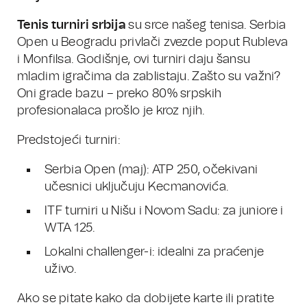
Tenis turniri srbija
su srce našeg tenisa. Serbia
Open u Beogradu privlači zvezde poput Rubleva
i Monfilsa. Godišnje, ovi turniri daju šansu
mladim igračima da zablistaju. Zašto su važni?
Oni grade bazu – preko 80% srpskih
profesionalaca prošlo je kroz njih.
Predstojeći turniri:
Serbia Open (maj): ATP 250, očekivani
učesnici uključuju Kecmanovića.
ITF turniri u Nišu i Novom Sadu: za juniore i
WTA 125.
Lokalni challenger-i: idealni za praćenje
uživo.
Ako se pitate kako da dobijete karte ili pratite